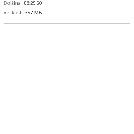
Dolžina
:
06:29:50
Velikost
:
357 MB
Zvočna knjiga je nastala s finančno podporo Javne