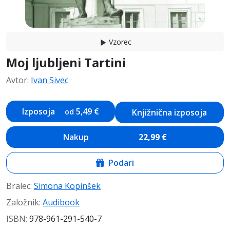
Vzorec
Moj ljubljeni Tartini
Avtor
:
Ivan Sivec
Izposoja
5,49
€
od
Knjižnična izposoja
Nakup
22,99
€
Podari
Bralec
:
Simona Kopinšek
Založnik
:
Audibook
ISBN:
978-961-291-540-7