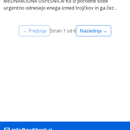
MEDNARODNA USPEŠNICA! Ko iz porodne sobe
urgentno odnesejo enega izmed trojčkov in ga čez
nekaj časa navidez pop...
←
Prejšnja
Stran 1 od 6
Naslednja
→
info@audibook.si