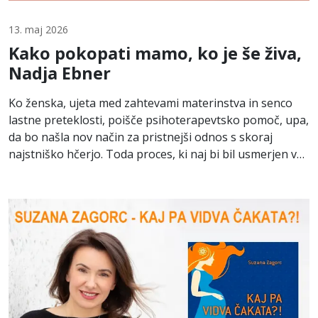
13. maj 2026
Kako pokopati mamo, ko je še živa,
Nadja Ebner
Ko ženska, ujeta med zahtevami materinstva in senco
lastne preteklosti, poišče psihoterapevtsko pomoč, upa,
da bo našla nov način za pristnejši odnos s skoraj
najstniško hčerjo. Toda proces, ki naj bi bil usmerjen v
prihodnost, jo neizprosno potegne nazaj –...