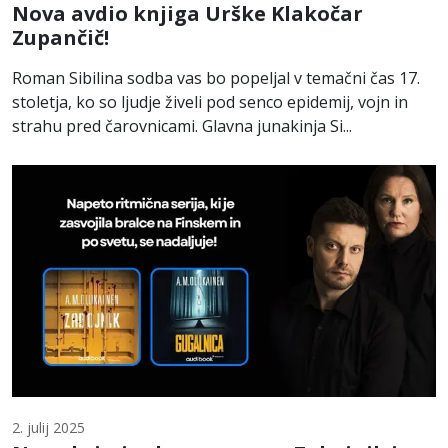
Nova avdio knjiga Urške Klakočar
Zupančič!
Roman Sibilina sodba vas bo popeljal v temačni čas 17.
stoletja, ko so ljudje živeli pod senco epidemij, vojn in
strahu pred čarovnicami. Glavna junakinja Si...
2. julij 2025