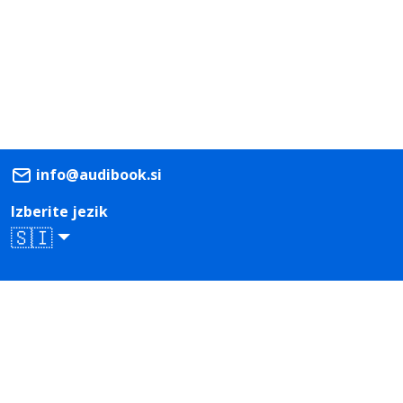
info@audibook.si
Izberite jezik
🇸🇮
Prenesi iz
Prenesi iz
App Store
Google Play