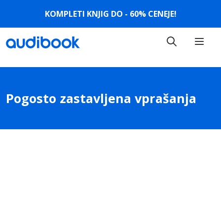
KOMPLETI KNJIG DO - 60% CENEJE!
Pogosto zastavljena vprašanja
Koliko avdio knjig je na voljo?
Ali moram za uporabo Audibooka plačati
naročnino?