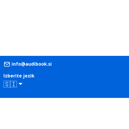
info@audibook.si
Izberite jezik
🇸🇮
Prenesi iz
Prenesi iz
App Store
Google Play