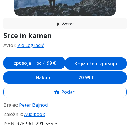
Vzorec
Srce in kamen
Avtor
:
Vid Legradić
Izposoja
4,99
€
od
Knjižnična izposoja
Nakup
20,99
€
Podari
Bralec
:
Peter Bajnoci
Založnik
:
Audibook
ISBN:
978-961-291-535-3