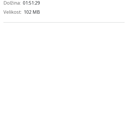
Dolžina
:
01:51:29
Velikost
:
102 MB
Zvočna knjiga je nastala s finančno podporo Javne
agencije za knjigo Republike Slovenije v okviru operacije
Razvoj digitalnega založništva, ki jo sofinancira
Evropska unija.