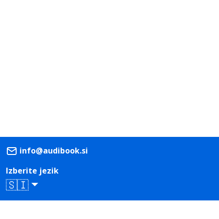
info@audibook.si
Izberite jezik
🇸🇮
Prenesi iz
Prenesi iz