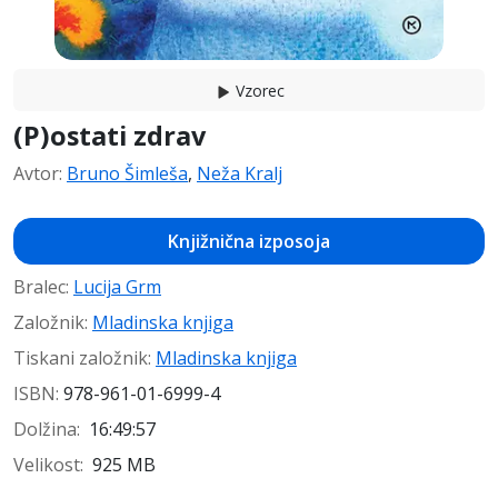
Vzorec
(P)ostati zdrav
Avtor
:
Bruno Šimleša
,
Neža Kralj
Knjižnična izposoja
Bralec
:
Lucija Grm
Založnik
:
Mladinska knjiga
Tiskani založnik
:
Mladinska knjiga
ISBN:
978-961-01-6999-4
Dolžina
:
16:49:57
Velikost
:
925 MB