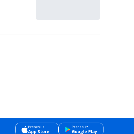
Prenesi iz
Prenesi iz
App Store
Google Play