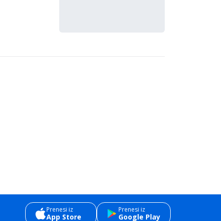
Prenesi iz
Prenesi iz
App Store
Google Play